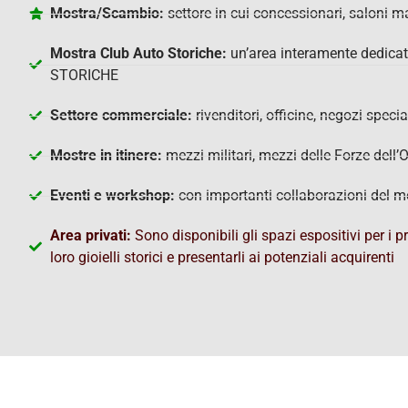
Mostra/Scambio:
settore in cui concessionari, saloni ma
Mostra Club Auto Storiche:
un’area interamente dedicat
STORICHE
Settore commerciale:
rivenditori, officine, negozi spec
Mostre in itinere:
mezzi militari, mezzi delle Forze dell’
Eventi e workshop:
con importanti collaborazioni del m
Area privati:
Sono disponibili gli spazi espositivi per i 
loro gioielli storici e presentarli ai potenziali acquirenti