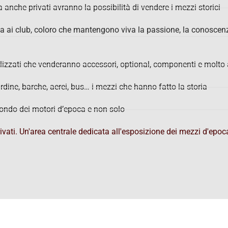
 anche privati avranno la possibilità di vendere i mezzi storici
a ai club, coloro che mantengono viva la passione, la conoscen
ializzati che venderanno accessori, optional, componenti e molto 
Ordine, barche, aerei, bus… i mezzi che hanno fatto la storia
ondo dei motori d’epoca e non solo
privati. Un'area centrale dedicata all'esposizione dei mezzi d'epo