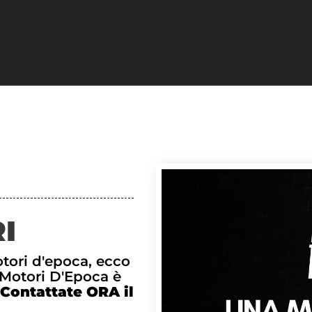
I
otori d'epoca, ecco
o Motori D'Epoca è
Contattate ORA il