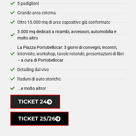
5 padiglioni
Grande area esterna
Oltre 15.000 mq di aree espositive già confermate
3.000 mq dedicati a ricambi, accessori, automobilia e
molto altro
La Piazza Portobellocar: 3 giorni di convegni, incontri,
interviste, workshop, tavole rotonde, presentazioni di libri
– a cura di Portobellocar
Detailing dal vivo
Raduni di auto storiche
...e molto altro!
TICKET 24
TICKET 25/26