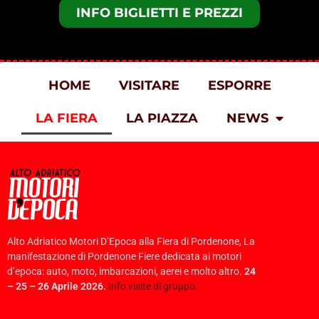
INFO BIGLIETTI E PREZZI
HOME
VISITARE
ESPORRE
LA FIERA
LA PIAZZA
NEWS
Alto Adriatico Motori D’Epoca alla Fiera di Pordenone, La
manifestazione di Pordenone Fiere dedicata ai motori
d’epoca: auto, moto, imbarcazioni, aerei e molto altro.
24
– 25 – 26 Aprile 2026.
Info visite di gruppo.