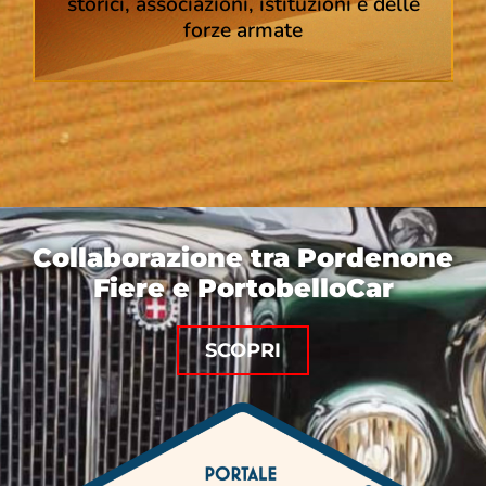
storici, associazioni, istituzioni e delle
forze armate
Collaborazione tra Pordenone
Fiere e PortobelloCar
SCOPRI