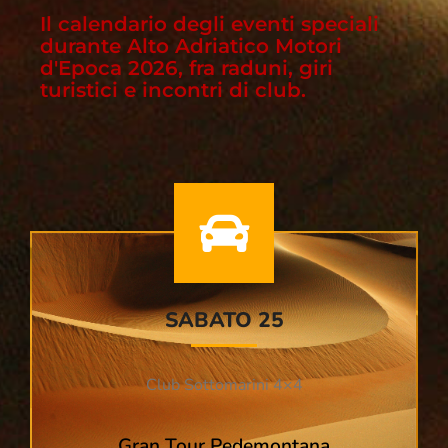
Il calendario degli eventi speciali
durante Alto Adriatico Motori
d'Epoca 2026, fra raduni, giri
turistici e incontri di club.
SABATO 25
Club Sottomarini 4×4
Gran Tour Pedemontana